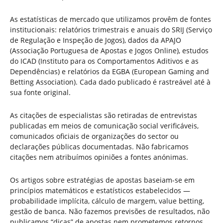
As estatísticas de mercado que utilizamos provêm de fontes
institucionais: relatórios trimestrais e anuais do SRIJ (Serviço
de Regulação e Inspeção de Jogos), dados da APAJO
(Associação Portuguesa de Apostas e Jogos Online), estudos
do ICAD (Instituto para os Comportamentos Aditivos e as
Dependências) e relatórios da EGBA (European Gaming and
Betting Association). Cada dado publicado é rastreável até à
sua fonte original.
As citações de especialistas são retiradas de entrevistas
publicadas em meios de comunicação social verificáveis,
comunicados oficiais de organizações do sector ou
declarações públicas documentadas. Não fabricamos
citações nem atribuímos opiniões a fontes anónimas.
Os artigos sobre estratégias de apostas baseiam-se em
princípios matemáticos e estatísticos estabelecidos —
probabilidade implícita, cálculo de margem, value betting,
gestão de banca. Não fazemos previsões de resultados, não
publicamos “dicas” de apostas nem prometemos retornos