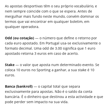
As apostas desportivas têm o seu próprio vocabulário, e
nem sempre coincide com o que se espera. Antes de
mergulhar mais fundo neste mundo, convém dominar os
termos que vai encontrar em qualquer boletim, em
qualquer operadora.
Odd (ou cotação)
— o número que define o retorno por
cada euro apostado. Em Portugal usa-se exclusivamente o
formato decimal. Uma odd de 3.00 significa que 1 euro
apostado retorna 3 euros em caso de acerto.
Stake
— o valor que aposta num determinado evento. Se
coloca 10 euros no Sporting a ganhar, a sua stake é 10
euros.
Banca (bankroll)
— o capital total que separa
exclusivamente para apostas. Não é o saldo da conta
bancária. É o dinheiro que destinou a esta actividade e que
pode perder sem impacto na sua vida.