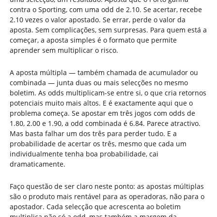
contra o Sporting, com uma odd de 2.10. Se acertar, recebe
2.10 vezes o valor apostado. Se errar, perde o valor da
aposta. Sem complicações, sem surpresas. Para quem está a
começar, a aposta simples é o formato que permite
aprender sem multiplicar o risco.
A aposta múltipla — também chamada de acumulador ou
combinada — junta duas ou mais selecções no mesmo
boletim. As odds multiplicam-se entre si, o que cria retornos
potenciais muito mais altos. E é exactamente aqui que o
problema começa. Se apostar em três jogos com odds de
1.80, 2.00 e 1.90, a odd combinada é 6.84. Parece atractivo.
Mas basta falhar um dos três para perder tudo. E a
probabilidade de acertar os três, mesmo que cada um
individualmente tenha boa probabilidade, cai
dramaticamente.
Faço questão de ser claro neste ponto: as apostas múltiplas
são o produto mais rentável para as operadoras, não para o
apostador. Cada selecção que acrescenta ao boletim
multiplica não só a odd, mas também a margem da