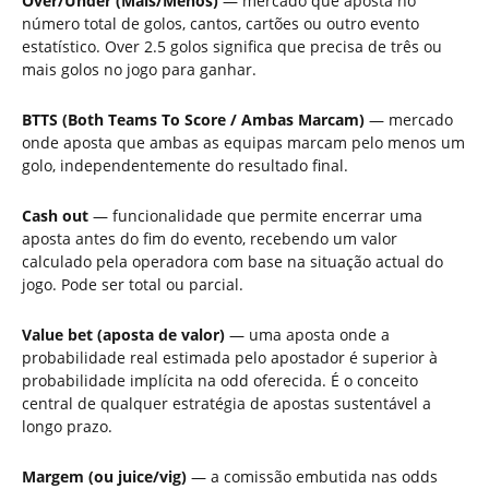
Over/Under (Mais/Menos)
— mercado que aposta no
número total de golos, cantos, cartões ou outro evento
estatístico. Over 2.5 golos significa que precisa de três ou
mais golos no jogo para ganhar.
BTTS (Both Teams To Score / Ambas Marcam)
— mercado
onde aposta que ambas as equipas marcam pelo menos um
golo, independentemente do resultado final.
Cash out
— funcionalidade que permite encerrar uma
aposta antes do fim do evento, recebendo um valor
calculado pela operadora com base na situação actual do
jogo. Pode ser total ou parcial.
Value bet (aposta de valor)
— uma aposta onde a
probabilidade real estimada pelo apostador é superior à
probabilidade implícita na odd oferecida. É o conceito
central de qualquer estratégia de apostas sustentável a
longo prazo.
Margem (ou juice/vig)
— a comissão embutida nas odds