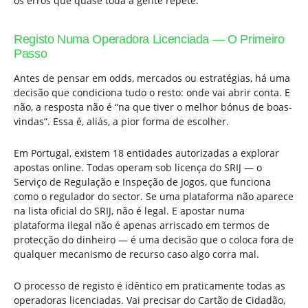
os erros que quase toda a gente repete.
Registo Numa Operadora Licenciada — O Primeiro
Passo
Antes de pensar em odds, mercados ou estratégias, há uma
decisão que condiciona tudo o resto: onde vai abrir conta. E
não, a resposta não é “na que tiver o melhor bónus de boas-
vindas”. Essa é, aliás, a pior forma de escolher.
Em Portugal, existem 18 entidades autorizadas a explorar
apostas online. Todas operam sob licença do SRIJ — o
Serviço de Regulação e Inspeção de Jogos, que funciona
como o regulador do sector. Se uma plataforma não aparece
na lista oficial do SRIJ, não é legal. E apostar numa
plataforma ilegal não é apenas arriscado em termos de
protecção do dinheiro — é uma decisão que o coloca fora de
qualquer mecanismo de recurso caso algo corra mal.
O processo de registo é idêntico em praticamente todas as
operadoras licenciadas. Vai precisar do Cartão de Cidadão,