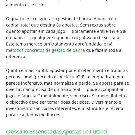
alimenta esse ciclo.
O quarto erro é ignorar a gestão de banca. A banca é o
capital total que destina às apostas. Sem regras sobre
quanto apostar em cada jogo — tipicamente entre 1% e 5%
da banca —, qualquer sequência negativa pode ser fatal.
Este tema merece um tratamento aprofundado, e há
métodos concretos de gestão de banca
que fazem toda a
diferença.
Quinto e mais subtil: apostar por entretenimento e tratar as
perdas como “preço do espectáculo”. Este enquadramento
parece inofensivo, mas normaliza a perda. Se aposta para se
divertir, não precisa de dinheiro real — pode acompanhar
jogos e “apostar” mentalmente, sem risco. Se mete dinheiro,
o objectivo deve ser tomar boas decisões. Divertimento e
investimento são coisas diferentes, e misturá-los é receita
para resultados medíocres.
Glossário Essencial das Apostas de Futebol