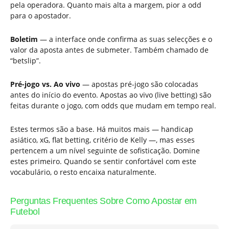
pela operadora. Quanto mais alta a margem, pior a odd
para o apostador.
Boletim
— a interface onde confirma as suas selecções e o
valor da aposta antes de submeter. Também chamado de
“betslip”.
Pré-jogo vs. Ao vivo
— apostas pré-jogo são colocadas
antes do início do evento. Apostas ao vivo (live betting) são
feitas durante o jogo, com odds que mudam em tempo real.
Estes termos são a base. Há muitos mais — handicap
asiático, xG, flat betting, critério de Kelly —, mas esses
pertencem a um nível seguinte de sofisticação. Domine
estes primeiro. Quando se sentir confortável com este
vocabulário, o resto encaixa naturalmente.
Perguntas Frequentes Sobre Como Apostar em
Futebol