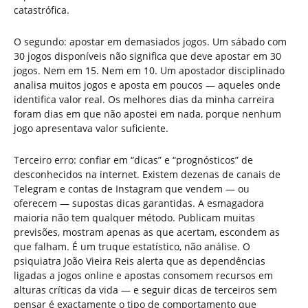
catastrófica.
O segundo: apostar em demasiados jogos. Um sábado com
30 jogos disponíveis não significa que deve apostar em 30
jogos. Nem em 15. Nem em 10. Um apostador disciplinado
analisa muitos jogos e aposta em poucos — aqueles onde
identifica valor real. Os melhores dias da minha carreira
foram dias em que não apostei em nada, porque nenhum
jogo apresentava valor suficiente.
Terceiro erro: confiar em “dicas” e “prognósticos” de
desconhecidos na internet. Existem dezenas de canais de
Telegram e contas de Instagram que vendem — ou
oferecem — supostas dicas garantidas. A esmagadora
maioria não tem qualquer método. Publicam muitas
previsões, mostram apenas as que acertam, escondem as
que falham. É um truque estatístico, não análise. O
psiquiatra João Vieira Reis alerta que as dependências
ligadas a jogos online e apostas consomem recursos em
alturas críticas da vida — e seguir dicas de terceiros sem
pensar é exactamente o tipo de comportamento que