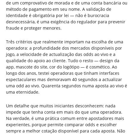
de um comprovativo de morada e de uma conta bancária ou
método de pagamento em seu nome. A validação de
identidade é obrigatória por lei — não é burocracia
desnecessária, é uma exigência do regulador para prevenir
fraude e proteger menores.
Três critérios que realmente importam na escolha de uma
operadora: a profundidade dos mercados disponíveis por
jogo, a velocidade de actualização das odds ao vivo e a
qualidade do apoio ao cliente. Tudo o resto — design da
app, mascote do site, cor do logótipo — é cosmético. Ao
longo dos anos, testei operadoras que tinham interfaces
espectaculares mas demoravam 40 segundos a actualizar
uma odd ao vivo. Quarenta segundos numa aposta ao vivo é
uma eternidade.
Um detalhe que muitos iniciantes desconhecem: nada
impede que tenha conta em mais do que uma operadora.
Na verdade, é uma prática comum entre apostadores mais
experientes, porque permite comparar odds e escolher
sempre a melhor cotação disponível para cada aposta. Não