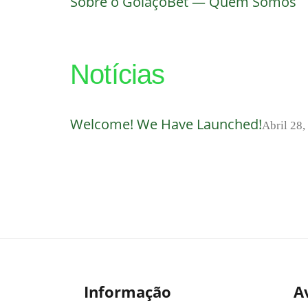
Sobre o GolaçoBet — Quem Somos
Notícias
Welcome! We Have Launched!
Abril 28,
Informação
A