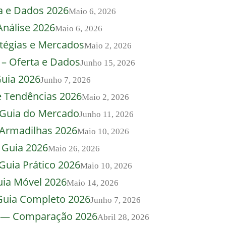
ia e Dados 2026
Maio 6, 2026
Análise 2026
Maio 6, 2026
tégias e Mercados
Maio 2, 2026
 – Oferta e Dados
Junho 15, 2026
Guia 2026
Junho 7, 2026
e Tendências 2026
Maio 2, 2026
 Guia do Mercado
Junho 11, 2026
e Armadilhas 2026
Maio 10, 2026
 Guia 2026
Maio 26, 2026
Guia Prático 2026
Maio 10, 2026
uia Móvel 2026
Maio 14, 2026
 Guia Completo 2026
Junho 7, 2026
al — Comparação 2026
Abril 28, 2026