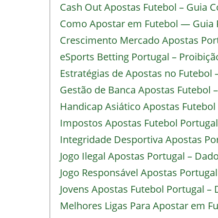
Cash Out Apostas Futebol – Guia 
Como Apostar em Futebol — Guia P
Crescimento Mercado Apostas Port
eSports Betting Portugal – Proibiçã
Estratégias de Apostas no Futebol 
Gestão de Banca Apostas Futebol –
Handicap Asiático Apostas Futebol
Impostos Apostas Futebol Portugal 
Integridade Desportiva Apostas Por
Jogo Ilegal Apostas Portugal – Dad
Jogo Responsável Apostas Portuga
Jovens Apostas Futebol Portugal –
Melhores Ligas Para Apostar em Fu