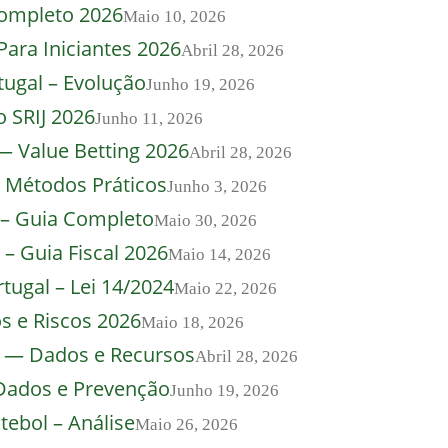
Completo 2026
Maio 10, 2026
ara Iniciantes 2026
Abril 28, 2026
ugal – Evolução
Junho 19, 2026
o SRIJ 2026
Junho 11, 2026
— Value Betting 2026
Abril 28, 2026
 Métodos Práticos
Junho 3, 2026
 – Guia Completo
Maio 30, 2026
– Guia Fiscal 2026
Maio 14, 2026
tugal – Lei 14/2024
Maio 22, 2026
os e Riscos 2026
Maio 18, 2026
l — Dados e Recursos
Abril 28, 2026
 Dados e Prevenção
Junho 19, 2026
tebol – Análise
Maio 26, 2026