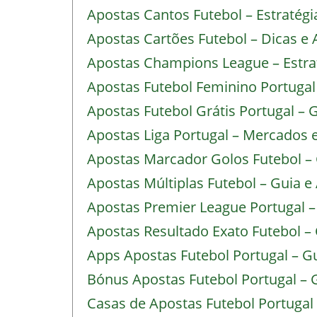
Apostas Cantos Futebol – Estratég
Apostas Cartões Futebol – Dicas e 
Apostas Champions League – Estra
Apostas Futebol Feminino Portugal
Apostas Futebol Grátis Portugal – 
Apostas Liga Portugal – Mercados 
Apostas Marcador Golos Futebol –
Apostas Múltiplas Futebol – Guia 
Apostas Premier League Portugal –
Apostas Resultado Exato Futebol – 
Apps Apostas Futebol Portugal – G
Bónus Apostas Futebol Portugal –
Casas de Apostas Futebol Portug