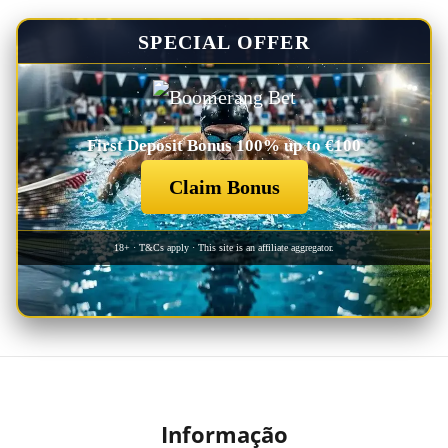
SPECIAL OFFER
First Deposit Bonus 100% up to €100
Claim Bonus
18+ · T&Cs apply · This site is an affiliate aggregator.
Informação