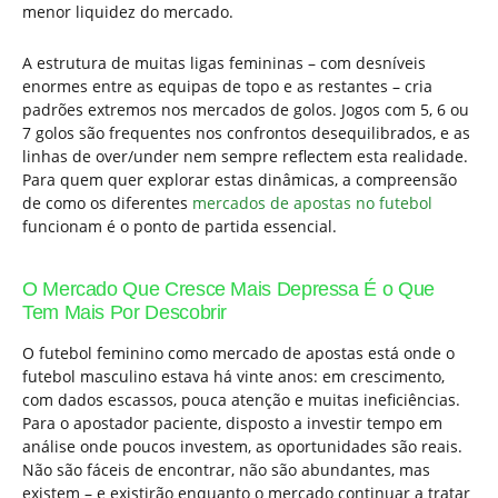
menor liquidez do mercado.
A estrutura de muitas ligas femininas – com desníveis
enormes entre as equipas de topo e as restantes – cria
padrões extremos nos mercados de golos. Jogos com 5, 6 ou
7 golos são frequentes nos confrontos desequilibrados, e as
linhas de over/under nem sempre reflectem esta realidade.
Para quem quer explorar estas dinâmicas, a compreensão
de como os diferentes
mercados de apostas no futebol
funcionam é o ponto de partida essencial.
O Mercado Que Cresce Mais Depressa É o Que
Tem Mais Por Descobrir
O futebol feminino como mercado de apostas está onde o
futebol masculino estava há vinte anos: em crescimento,
com dados escassos, pouca atenção e muitas ineficiências.
Para o apostador paciente, disposto a investir tempo em
análise onde poucos investem, as oportunidades são reais.
Não são fáceis de encontrar, não são abundantes, mas
existem – e existirão enquanto o mercado continuar a tratar