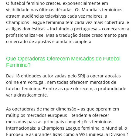
O futebol feminino cresceu exponencialmente em
visibilidade nas últimas décadas. Os Mundiais femininos
atraem audiências televisivas cada vez maiores, a
Champions League feminina tem cada vez mais cobertura, e
as ligas domésticas – incluindo a portuguesa – começaram a
profissionalizar-se. Mas a tradução desse crescimento para
o mercado de apostas é ainda incompleta.
Que Operadoras Oferecem Mercados de Futebol
Feminino?
Das 18 entidades autorizadas pelo SRIJ a operar apostas
online em Portugal, nem todas oferecem mercados de
futebol feminino. E entre as que oferecem, a profundidade
varia drasticamente.
As operadoras de maior dimensão – as que operam em
múltiplos mercados europeus – tendem a oferecer
mercados para as principais competições femininas
internacionais: a Champions League feminina, o Mundial, o
Europeu, e as grandes ligas como a WSL inglesa, a Division 1